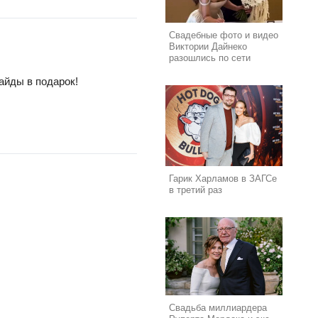
Свадебные фото и видео
Виктории Дайнеко
разошлись по сети
айды в подарок!
Гарик Харламов в ЗАГСе
в третий раз
Свадьба миллиардера