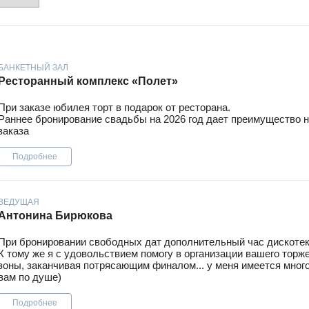
БАНКЕТНЫЙ ЗАЛ
Ресторанный комплекс «Полет»
При заказе юбилея торт в подарок от ресторана.
Раннее бронирование свадьбы на 2026 год дает преимущество 
заказа
Подробнее
ВЕДУЩАЯ
Антонина Бирюкова
При бронировании свободных дат дополнительный час дискотек
К тому же я с удовольствием помогу в организации вашего торж
зоны, заканчивая потрясающим финалом... у меня имеется много
вам по душе)
Подробнее