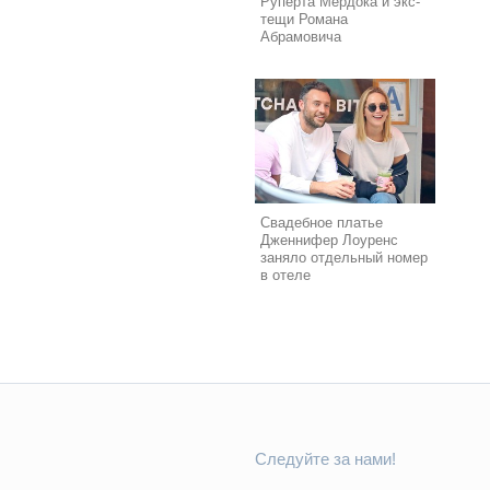
Руперта Мердока и экс-
тещи Романа
Абрамовича
Свадебное платье
Дженнифер Лоуренс
заняло отдельный номер
в отеле
Следуйте за нами!