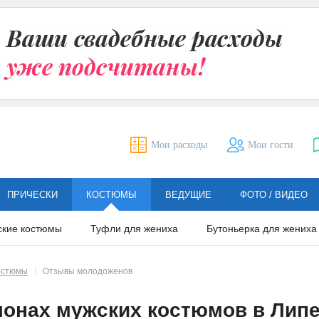
Мои расходы
Мои гости
ПРИЧЕСКИ
КОСТЮМЫ
ВЕДУЩИЕ
ФОТО / ВИДЕО
ские костюмы
Туфли для жениха
Бутоньерка для жениха
остюмы
Отзывы молодоженов
онах мужских костюмов в Лип